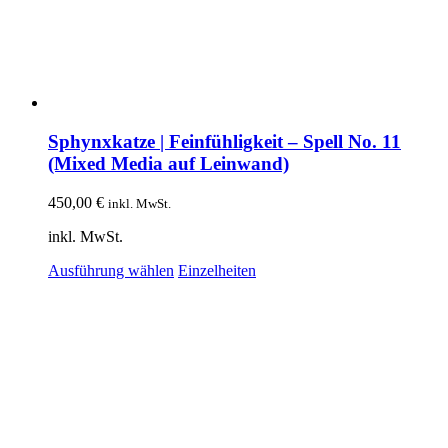
Sphynxkatze | Feinfühligkeit – Spell No. 11
(Mixed Media auf Leinwand)
450,00
€
inkl. MwSt.
inkl. MwSt.
Dieses
Ausführung wählen
Einzelheiten
Produkt
weist
mehrere
Varianten
auf.
Die
Optionen
können
auf