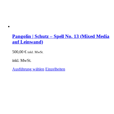
Pangolin | Schutz – Spell No. 13 (Mixed Media
auf Leinwand)
500,00
€
inkl. MwSt.
inkl. MwSt.
Dieses
Ausführung wählen
Einzelheiten
Produkt
weist
mehrere
Varianten
auf.
Die
Optionen
können
auf