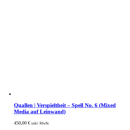
Produktseite
gewählt
werden
Quallen | Verspieltheit – Spell No. 6 (Mixed
Media auf Leinwand)
450,00
€
inkl. MwSt.