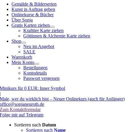
Gemälde & Bilderserien
Kunst in Auftrag geben
Onlinekurse & Bücher
Über Sonja
Gratis Karten ziehen
Krafttier Karte ziehen
Göttinnen & Alchemie Karte ziehen
Shop
Neu im Angebot
SALE
Warenkorb
Mein Konto
Bestellungen
Kontodetails
Passwort vergessen
Minikurs für 0 EUR: Inner Symbol
|
Male, wer du wirklich bist – Neuer Onlinekurs (auch für Anfänger)
office@sonjaneuroth.de
Zum Kontaktformular
Folge mir auf Telegram
Sortieren nach
Datum
Sortieren nach
Name