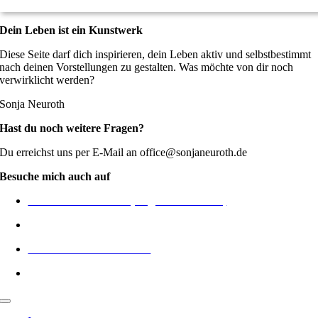
Dein Leben ist ein Kunstwerk
Diese Seite darf dich inspirieren, dein Leben aktiv und selbstbestimmt
nach deinen Vorstellungen zu gestalten. Was möchte von dir noch
verwirklicht werden?
Sonja Neuroth
Hast du noch weitere Fragen?
Du erreichst uns per E-Mail an office@sonjaneuroth.de
Besuche mich auch auf
Finde DEIN Gemälde (Originale & Drucke)
Dein Wunschbild in Auftrag geben
Onlinekurse Malen & mehr
Dein Logo und Markenwelt erstellen lassen
Navigation
umschalten