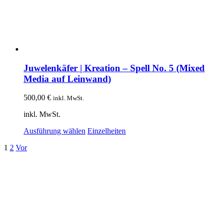
Juwelenkäfer | Kreation – Spell No. 5 (Mixed
Media auf Leinwand)
500,00
€
inkl. MwSt.
inkl. MwSt.
Dieses
Ausführung wählen
Einzelheiten
Produkt
1
2
Vor
weist
mehrere
Varianten
auf.
Die
Optionen
können
auf
der