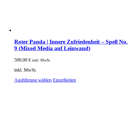
Roter Panda | Innere Zufriedenheit – Spell No.
9 (Mixed Media auf Leinwand)
500,00
€
inkl. MwSt.
inkl. MwSt.
Dieses
Ausführung wählen
Einzelheiten
Produkt
weist
mehrere
Varianten
auf.
Die
Optionen
können
auf