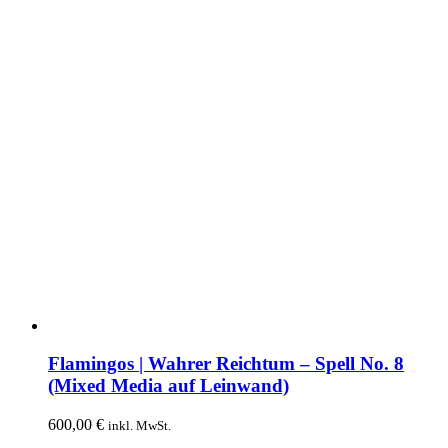
der
Produktseite
gewählt
werden
Flamingos | Wahrer Reichtum – Spell No. 8
(Mixed Media auf Leinwand)
600,00
€
inkl. MwSt.