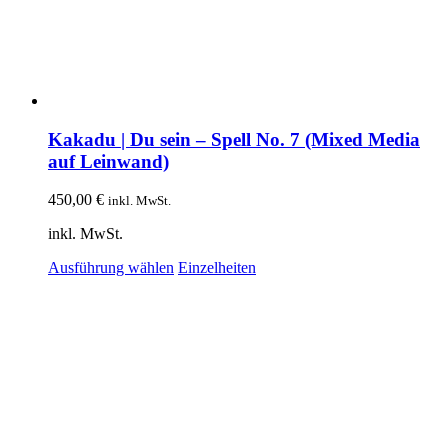
Kakadu | Du sein – Spell No. 7 (Mixed Media
auf Leinwand)
450,00
€
inkl. MwSt.
inkl. MwSt.
Dieses
Ausführung wählen
Einzelheiten
Produkt
weist
mehrere
Varianten
auf.
Die
Optionen
können
auf
der