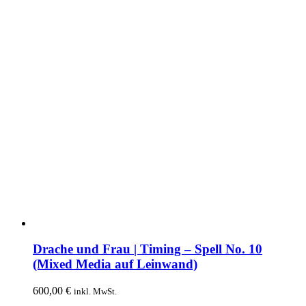
der
Produktseite
gewählt
werden
Drache und Frau | Timing – Spell No. 10
(Mixed Media auf Leinwand)
600,00
€
inkl. MwSt.