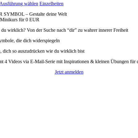
Dieses
Ausführung wählen
Einzelheiten
Produkt
 SYMBOL – Gestalte deine Welt
weist
 Minikurs für 0 EUR
mehrere
Varianten
 du wirklich? Von der Suche nach “dir” zu wahrer innerer Freiheit
auf.
Die
ymbole, die dich widerspiegeln
Optionen
können
, dich so auszudrücken wie du wirklich bist
auf
der
mt 4 Videos via E-Mail-Serie mit Inspirationen & kleinen Übungen für 
Produktseite
gewählt
Jetzt anmelden
werden