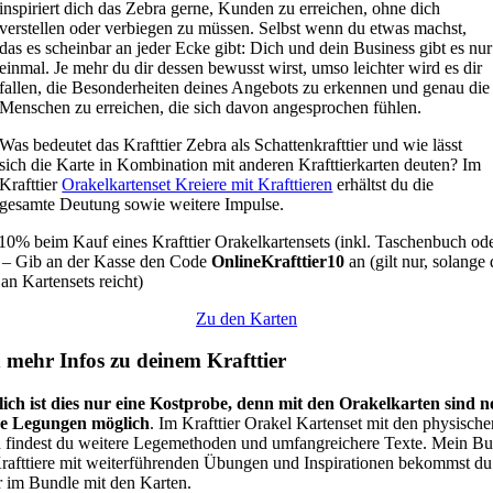
inspiriert dich das Zebra gerne, Kunden zu erreichen, ohne dich
verstellen oder verbiegen zu müssen. Selbst wenn du etwas machst,
das es scheinbar an jeder Ecke gibt: Dich und dein Business gibt es nur
einmal. Je mehr du dir dessen bewusst wirst, umso leichter wird es dir
fallen, die Besonderheiten deines Angebots zu erkennen und genau die
Menschen zu erreichen, die sich davon angesprochen fühlen.
Was bedeutet das Krafttier Zebra als Schattenkrafttier und wie lässt
sich die Karte in Kombination mit anderen Krafttierkarten deuten? Im
Krafttier
Orakelkartenset Kreiere mit Krafttieren
erhältst du die
gesamte Deutung sowie weitere Impulse.
10% beim Kauf eines Krafttier Orakelkartensets (inkl. Taschenbuch od
 – Gib an der Kasse den Code
OnlineKrafttier10
an (gilt nur, solange 
 an Kartensets reicht)
Zu den Karten
 mehr Infos zu deinem Krafttier
ich ist dies nur eine Kostprobe, denn mit den Orakelkarten sind 
re Legungen möglich
. Im Krafttier Orakel Kartenset mit den physische
 findest du weitere Legemethoden und umfangreichere Texte. Mein B
rafttiere mit weiterführenden Übungen und Inspirationen bekommst du
r im Bundle mit den Karten.