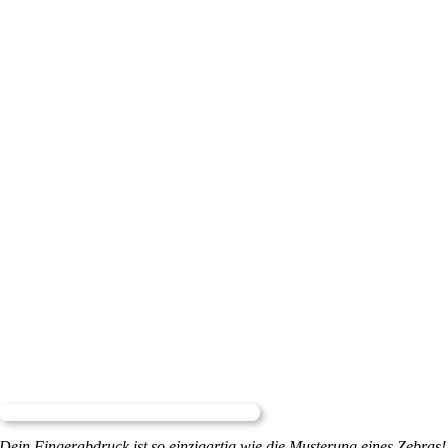
Dein Fingerabdruck ist so einzigartig wie die Musterung eines Zebras!