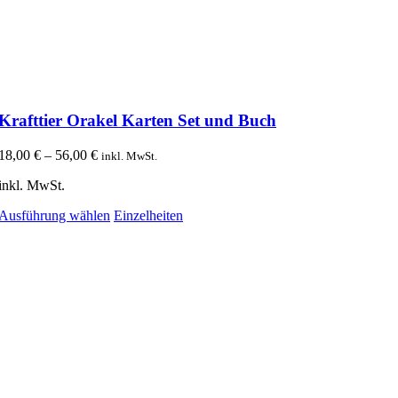
Krafttier Orakel Karten Set und Buch
18,00
€
–
56,00
€
inkl. MwSt.
inkl. MwSt.
Dieses
Ausführung wählen
Einzelheiten
Produkt
weist
mehrere
Varianten
auf.
Die
Optionen
können
auf
der
Produktseite