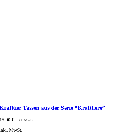
gewählt
werden
Krafttier Tassen aus der Serie “Krafttiere”
15,00
€
inkl. MwSt.
inkl. MwSt.