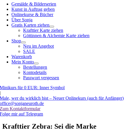
Gemälde & Bilderserien
Kunst in Auftrag geben
Onlinekurse & Bücher
Über Sonja
Gratis Karten ziehen
Krafttier Karte ziehen
Göttinnen & Alchemie Karte ziehen
Shop
Neu im Angebot
SALE
Warenkorb
Mein Konto
Bestellungen
Kontodetails
Passwort vergessen
Minikurs für 0 EUR: Inner Symbol
|
Male, wer du wirklich bist – Neuer Onlinekurs (auch für Anfänger)
office@sonjaneuroth.de
Zum Kontaktformular
Folge mir auf Telegram
Krafttier Zebra: Sei die Marke