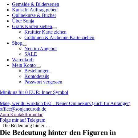
Gemälde & Bilderserien
Kunst in Auftrag geben
Onlinekurse & Bücher
Über Sonja
Gratis Karten ziehen
Krafttier Karte ziehen
Göttinnen & Alchemie Karte ziehen
Shop
Neu im Angebot
SALE
Warenkorb
Mein Konto
Bestellungen
Kontodetails
Passwort vergessen
Minikurs für 0 EUR: Inner Symbol
|
Male, wer du wirklich bist – Neuer Onlinekurs (auch für Anfänger)
office@sonjaneuroth.de
Zum Kontaktformular
Folge mir auf Telegram
Die Bedeutung hinter …
Die Bedeutung hinter den Figuren in